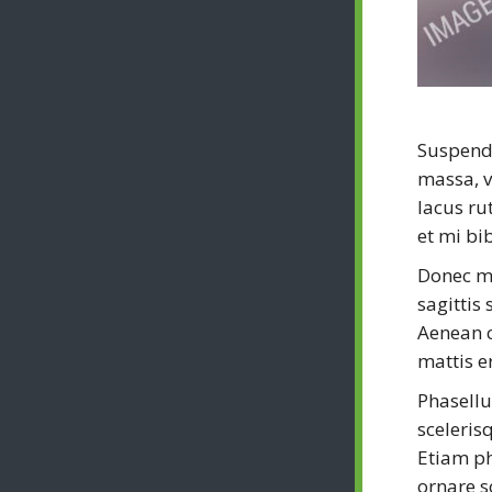
Suspendi
massa, v
lacus ru
et mi bi
Donec ma
sagittis
Aenean c
mattis e
Phasellu
sceleris
Etiam ph
ornare s