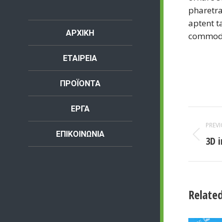
pharetra
aptent t
ΑΡΧΙΚΗ
commod
ΕΤΑΙΡΕΙΑ
ΠΡΟΪΟΝΤΑ
ΕΡΓΑ
Proj
navi
PREV
ΕΠΙΚΟΙΝΩΝΙΑ
Prev
3D i
proj
Related