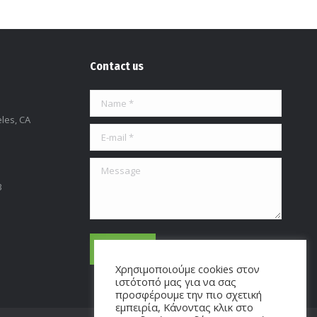
Contact us
Name *
les, CA
E-mail *
Message
3
SUBMIT
Χρησιμοποιούμε cookies στον
ιστότοπό μας για να σας
προσφέρουμε την πιο σχετική
εμπειρία, Κάνοντας κλικ στο