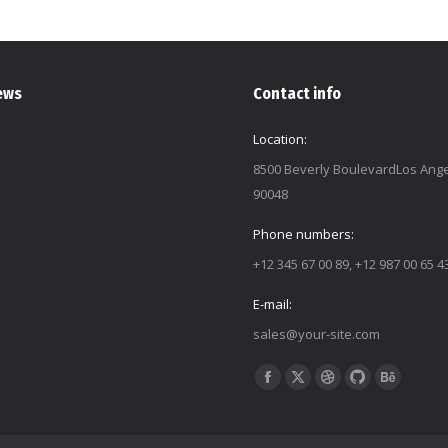
ews
Contact info
Location:
8500 Beverly BoulevardLos Ange
90048
Phone numbers:
+12 345 67 00 89, +12 987 00 65 4
E-mail:
sales@your-site.com
Find us on:
Facebook
X
Dribbble
Github
Behance
page
page
page
page
page
opens
opens
opens
opens
opens