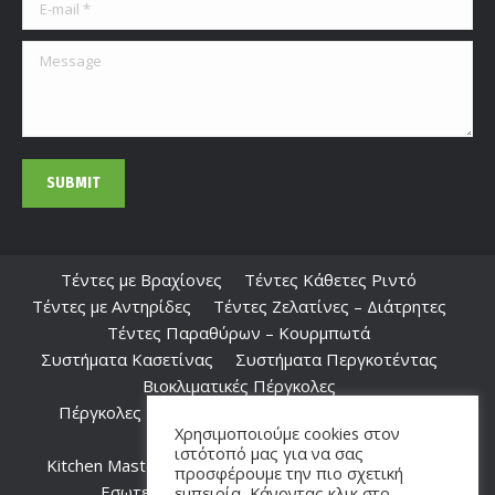
E-mail *
Message
SUBMIT
Τέντες με Βραχίονες
Τέντες Κάθετες Ριντό
Τέντες με Αντηρίδες
Τέντες Ζελατίνες – Διάτρητες
Τέντες Παραθύρων – Κουρμπωτά
Συστήματα Κασετίνας
Συστήματα Περγκοτέντας
Βιοκλιματικές Πέργκολες
Πέργκολες Εμποτισμού, Αλουμινίου, Ξύλινες –
Χρησιμοποιούμε cookies στον
Καφασωτά
ιστότοπό μας για να σας
Kitchen Master BBQ
Ειδικές Κατασκευές – Deck
προσφέρουμε την πιο σχετική
Εσωτερική Σκίαση – Ρόλερ – Στόρια
εμπειρία, Κάνοντας κλικ στο