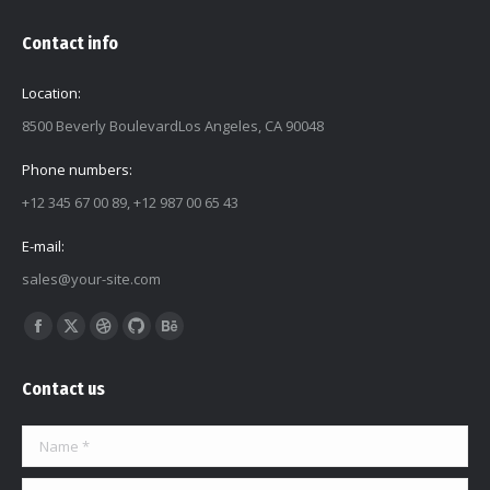
Contact info
Location:
8500 Beverly BoulevardLos Angeles, CA 90048
Phone numbers:
+12 345 67 00 89, +12 987 00 65 43
E-mail:
sales@your-site.com
Find us on:
Facebook
X
Dribbble
Github
Behance
page
page
page
page
page
Contact us
opens
opens
opens
opens
opens
in
in
in
in
in
Name *
new
new
new
new
new
window
window
window
window
window